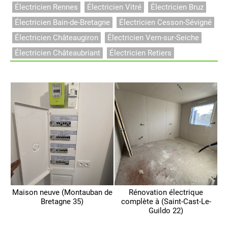
Électricien Rennes
Électricien Vitré
Électricien Bruz
Électricien Bain-de-Bretagne
Électricien Cesson-Sévigné
Électricien Châteaugiron
Électricien Vern-sur-Seiche
Électricien Châteaubriant
Électricien Retiers
Maison neuve (Montauban de
Rénovation électrique
Bretagne 35)
complète à (Saint-Cast-Le-
Guildo 22)